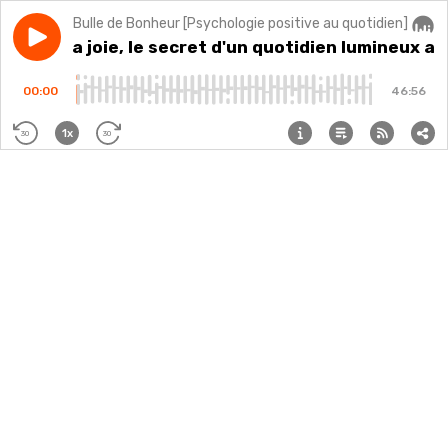
Bulle de Bonheur [Psychologie positive au quotidien]
Play episode
#246 - La joie, le secret d'un quotidien lumineux av
#246 - La joie, le secret d'un quotidien lumineux 
Audi
00:00
46:56
1x
30
30