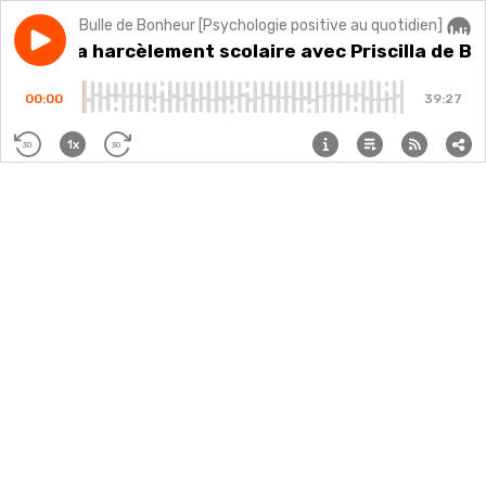
Bulle de Bonheur [Psychologie positive au quotidien]
Play episode
#219 - La harcèlement scolaire avec Priscilla de Boss
#219 - La harcèlement scolaire avec Priscilla de B
Audi
00:00
39:27
1x
30
30