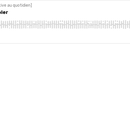
tive au quotidien]
oler