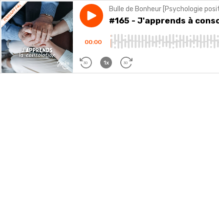
Bulle de Bonheur [Psychologie posi
Play episode
#165 - J'apprends à consoler
#165 - J'apprends à cons
00:00
1x
30
30