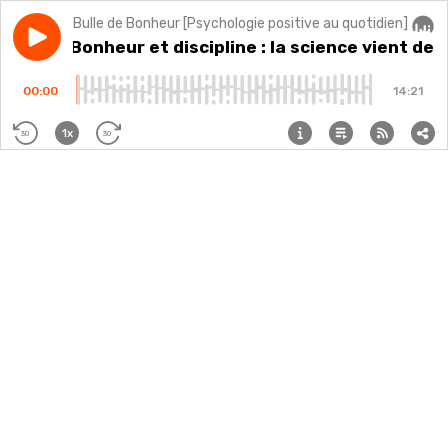
Bulle de Bonheur [Psychologie positive au quotidien]
Play episode
#305 - Bonheur et discipline : la science vient de tou
#305 - Bonheur et discipline : la science vient de 
Audi
00:00
14:21
1x
30
30