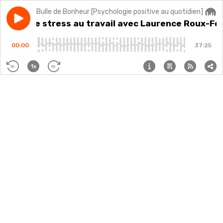
Bulle de Bonheur [Psychologie positive au quotidien]
Play episode
#255 - Le stress au travail avec Laurence Roux-Fouill
#255 - Le stress au travail avec Laurence Roux-Fou
Audi
00:00
37:25
1x
30
30