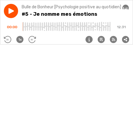
Bulle de Bonheur [Psychologie positive au quotidien]
Play episode
#5 - Je nomme mes émotions
#5 - Je nomme mes émotions
Audi
00:00
12:31
1x
30
30