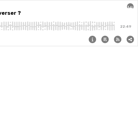
verser ?
Audi
22:49