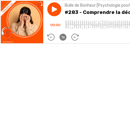
Bulle de Bonheur [Psychologie posi
Play episode
#283 - Comprendre la déceptio
#283 - Comprendre la déce
00:00
1x
30
30