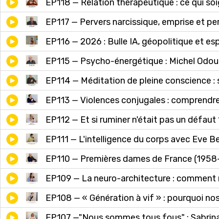
EP118 — Relation thérapeutique : ce qui so
EP117 — Pervers narcissique, emprise et pe
EP116 — 2026 : Bulle IA, géopolitique et esp
EP115 — Psycho-énergétique : Michel Odoul
EP114 — Méditation de pleine conscience :
EP113 — Violences conjugales : comprendre 
EP112 — Et si ruminer n'était pas un défaut 
EP111 — L'intelligence du corps avec Eve B
EP110 — Premières dames de France (1958-
EP109 — La neuro-architecture : comment 
EP108 — « Génération à vif » : pourquoi n
EP107 —"Nous sommes tous fous" : Sabrina P