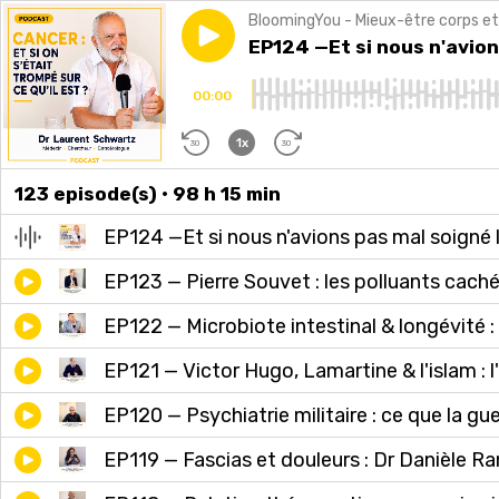
BloomingYou - Mieux-être corps et
Play episode
EP124 —Et si nous n'avions pa
EP124 —Et si nous n'avions
00:00
1x
30
30
123
episode(s)
• 98 h 15 min
EP124 —Et si nous n'avions pas mal soigné l
EP123 — Pierre Souvet : les polluants cach
EP122 — Microbiote intestinal & longévité : 
EP121 — Victor Hugo, Lamartine & l'islam : l
EP120 — Psychiatrie militaire : ce que la gu
EP119 — Fascias et douleurs : Dr Danièle Ra