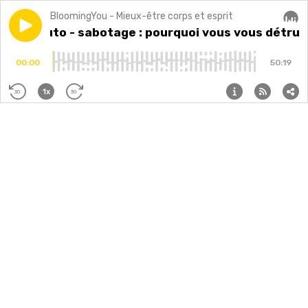
BloomingYou - Mieux-être corps et esprit
Play episode
EP77 Auto - sabotage : pourquoi vous vous détruisez 
EP77 Auto - sabotage : pourquoi vous vous détruis
Audi
00:00
50:19
1x
30
30