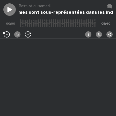
Best-of du samedi
Play episode
Les femmes sont sous-représentées dans les industr
Les femmes sont sous-représentées dans les indu
Audi
00:00
05:40
1x
30
30