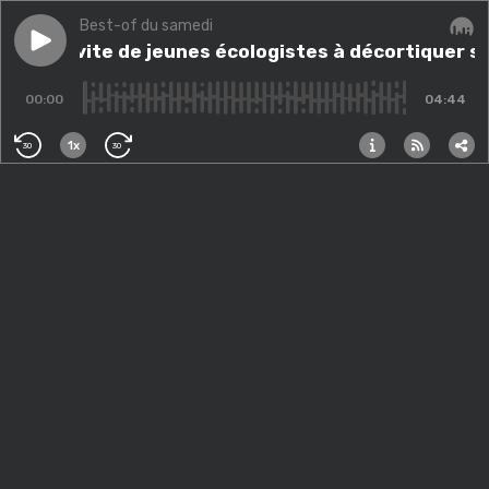
Best-of du samedi
Play episode
Puma invite de jeunes écologistes à décortiquer ses
Puma invite de jeunes écologistes à décortiquer s
Audi
00:00
04:44
1x
30
30