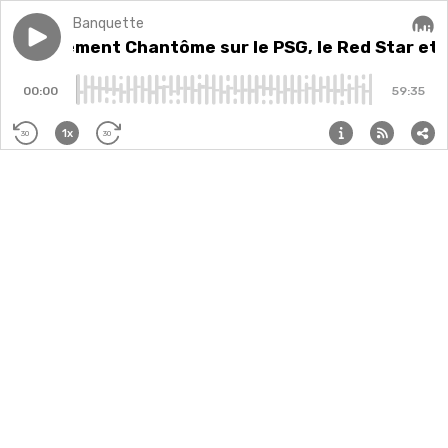
Banquette
Play episode
#61 - Clément Chantôme sur le PSG, le Red Star et le
#61 - Clément Chantôme sur le PSG, le Red Star et l
Audi
00:00
59:35
1x
30
30