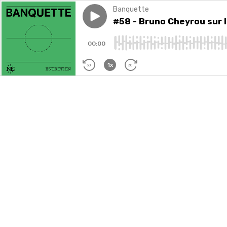
Banquette
Play episode
#58 - Bruno Cheyrou sur le L
#58 - Bruno Cheyrou sur l
00:00
1x
30
30