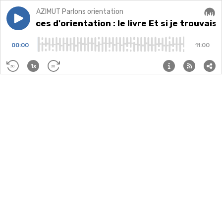
AZIMUT Parlons orientation
Play episode
Ressources d'orientation : le livre Et si je trouvais ce
Ressources d'orientation : le livre Et si je trouvais
Audi
00:00
11:00
1x
30
30