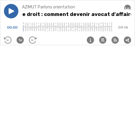
AZIMUT Parlons orientation
Play episode
Études de droit : comment devenir avocat d'affaires 
Études de droit : comment devenir avocat d'affair
Audi
00:00
09:14
1x
30
30