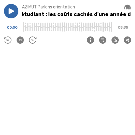
AZIMUT Parlons orientation
Play episode
Budget étudiant : les coûts cachés d'une année d'ét
Budget étudiant : les coûts cachés d'une année d'
Audi
00:00
08:35
1x
30
30