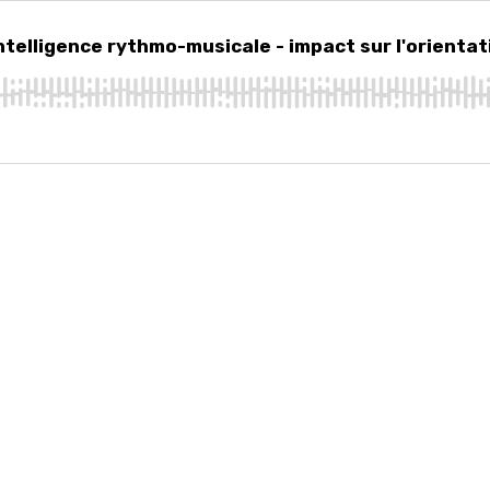
lligence rythmo-musicale - impact sur l'orientation et les carrières music
Intelligence rythmo-musicale - impact sur l'orientat