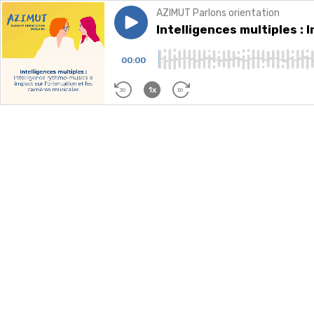
AZIMUT Parlons orientation
Play episode
Intelligences multiples : Inte
Intelligences multiples : 
00:00
1x
30
30