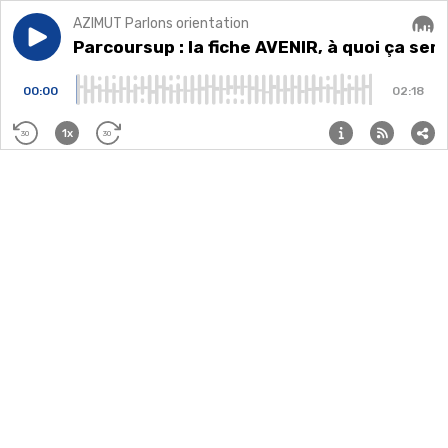
AZIMUT Parlons orientation
Play episode
Parcoursup : la fiche AVENIR, à quoi ça sert ?
Parcoursup : la fiche AVENIR, à quoi ça sert
Audi
00:00
02:18
1x
30
30