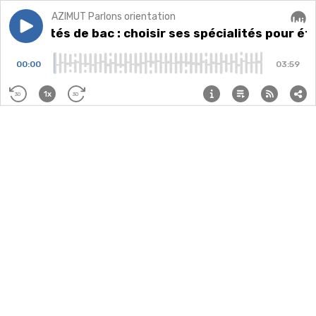
AZIMUT Parlons orientation
Play episode
Spécialités de bac : choisir ses spécialités pour étudie
Spécialités de bac : choisir ses spécialités pour étu
Audi
00:00
03:59
1x
30
30