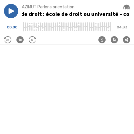
AZIMUT Parlons orientation
Play episode
Études de droit : école de droit ou université - comme
Études de droit : école de droit ou université - co
Audi
00:00
04:33
1x
30
30