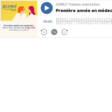
AZIMUT Parlons orientation
Play episode
Première année en médecine 
Première année en médeci
00:00
1x
30
30