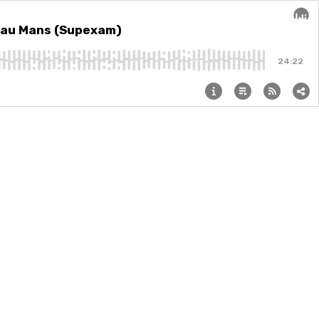
t au Mans (Supexam)
Audi
24:22