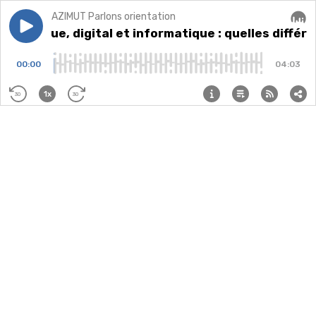
AZIMUT Parlons orientation
Play episode
Numérique, digital et informatique : quelles différen
Numérique, digital et informatique : quelles différ
Audi
00:00
04:03
1x
30
30