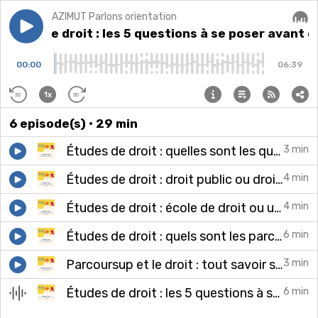
AZIMUT Parlons orientation
Play episode
Études de droit : les 5 questions à se poser avant de 
Études de droit : les 5 questions à se poser avant d
Audi
00:00
06:39
1x
30
30
6
episode(s)
• 29 min
Études de droit : quelles sont les qualités et compétences requises ?
3 min
Études de droit : droit public ou droit privé - comment aider votre enfant à choisir ?
4 min
Études de droit : école de droit ou université - comment aider votre enfant à choisir ?
4 min
Études de droit : quels sont les parcours de formation possibles ?
6 min
Parcoursup et le droit : tout savoir sur le questionnaire d'auto-évaluation
3 min
Études de droit : les 5 questions à se poser avant de se lancer
6 min