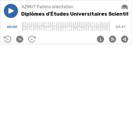
AZIMUT Parlons orientation
Play episode
DEUST : Diplômes d'Études Universitaires Scientifi
DEUST : Diplômes d'Études Universitaires Scientif
Audi
00:00
03:41
1x
30
30