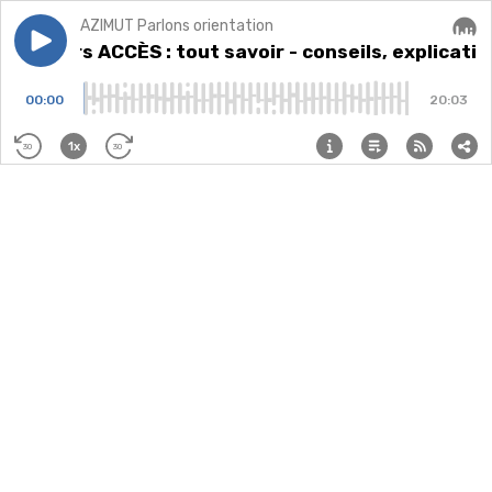
AZIMUT Parlons orientation
Play episode
Concours ACCÈS : tout savoir - conseils, explication
Concours ACCÈS : tout savoir - conseils, explicati
Audi
00:00
20:03
1x
30
30