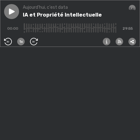
Aujourd'hui, c'est data
Play episode
IA et Propriété Intellectuelle
IA et Propriété Intellectuelle
Audi
00:00
29:55
1x
30
30