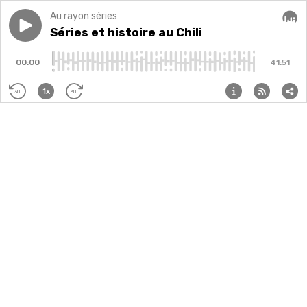
Au rayon séries
Play episode
Séries et histoire au Chili
Séries et histoire au Chili
Audi
00:00
41:51
1x
30
30