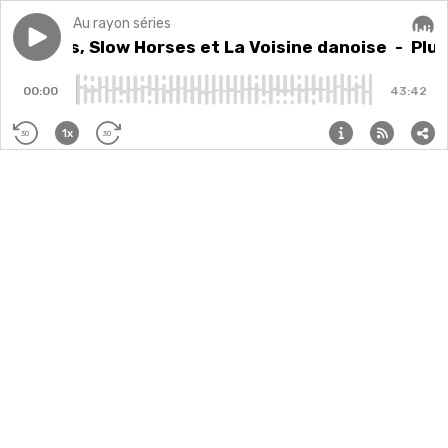
Au rayon séries
Play episode
Pluribus, Slow Horses et La Voisine danoise
Pluribus, Slow Horses et La Voisine danoise
- Plur
Audi
00:00
43:42
1x
30
30