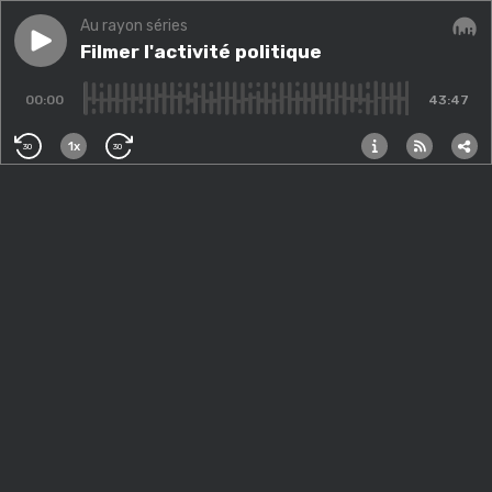
Au rayon séries
Play episode
Filmer l'activité politique
Filmer l'activité politique
Audi
00:00
43:47
1x
30
30