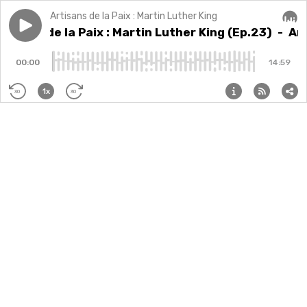
Artisans de la Paix : Martin Luther King
Play episode
Artisans de la Paix : Martin Luther King (Ep.23)
rtisans de la Paix : Martin Luther King (Ep.23)
- Art
Audi
00:00
14:59
1x
30
30