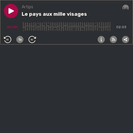
Artips
Play episode
Le pays aux mille visages
Le pays aux mille visages
Audi
00:00
02:03
1x
30
30