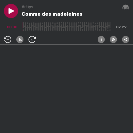
Artips
Play episode
Comme des madeleines
Comme des madeleines
Audi
00:00
02:29
1x
30
30