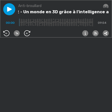
Anti-brouillard
Play episode
Flash #2 - Un monde en 3D grâce à l'intelligence artific
Flash #2 - Un monde en 3D grâce à l'intelligence arti
Audi
00:00
09:54
1x
30
30