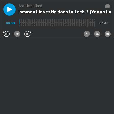
Anti-brouillard
Play episode
#47 - Comment investir dans la tech ? (Yoann Lopez, 
#47 - Comment investir dans la tech ? (Yoann Lop
Audi
00:00
53:45
1x
30
30