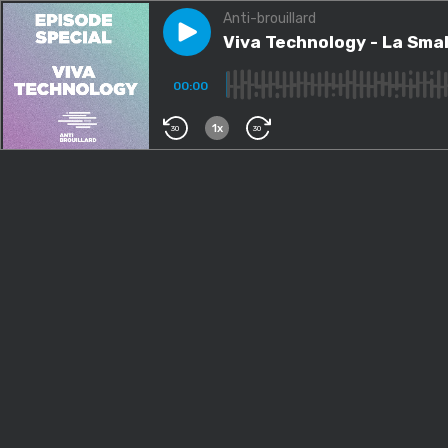
Anti-brouillard
Play episode
Viva Technology - La Small Da
Viva Technology - La Smal
00:00
1x
30
30