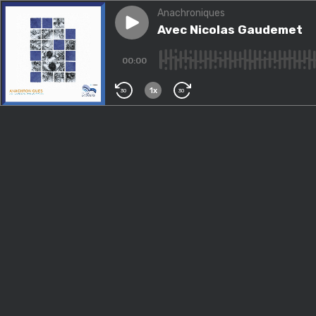
Anachroniques
Play episode
Avec Nicolas Gaudemet
Avec Nicolas Gaudemet
00:00
1x
30
30