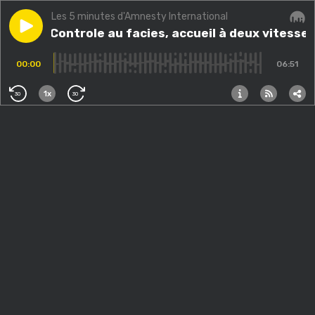
Les 5 minutes d'Amnesty International
Play episode
#285 - Controle au facies, accueil à deux vitesses
#285 - Controle au facies, accueil à deux vitesse
Audi
00:00
06:51
1x
30
30