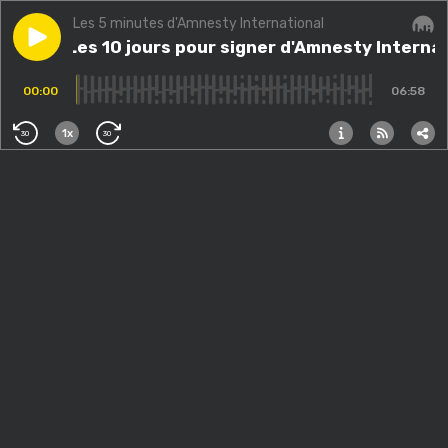
Les 5 minutes d'Amnesty International
Play episode
#239 - Les 10 jours pour signer d'Amnesty Internation
#239 - Les 10 jours pour signer d'Amnesty Internat
Audi
00:00
06:58
1x
30
30