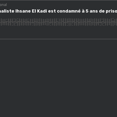
onal
iste Ihsane El Kadi est condamné à 5 ans de prison
rnaliste Ihsane El Kadi est condamné à 5 ans de pris