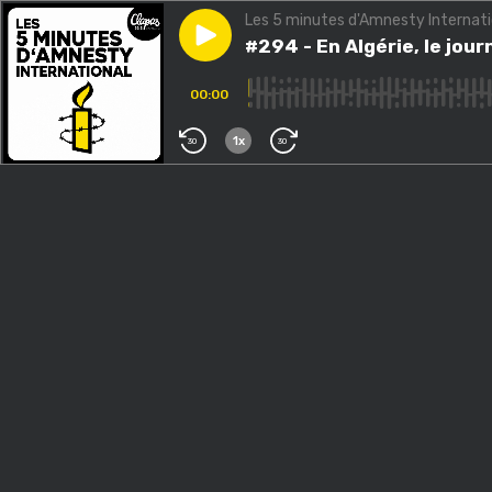
Les 5 minutes d'Amnesty Internati
Play episode
#294 - En Algérie, le journal
#294 - En Algérie, le jou
00:00
1x
30
30