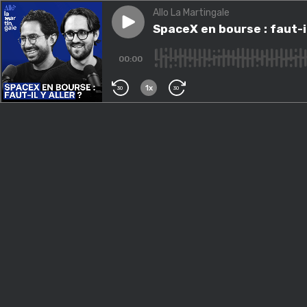
Allo La Martingale
Play episode
SpaceX en bourse : faut-il y al
SpaceX en bourse : faut-il
00:00
1x
30
30