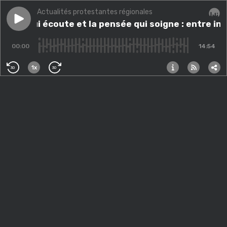
Actualités protestantes régionales
Play episode
La foi qui écoute et la pensée qui soigne : entre intell
La foi qui écoute et la pensée qui soigne : entre int
Audi
00:00
14:54
1x
30
30