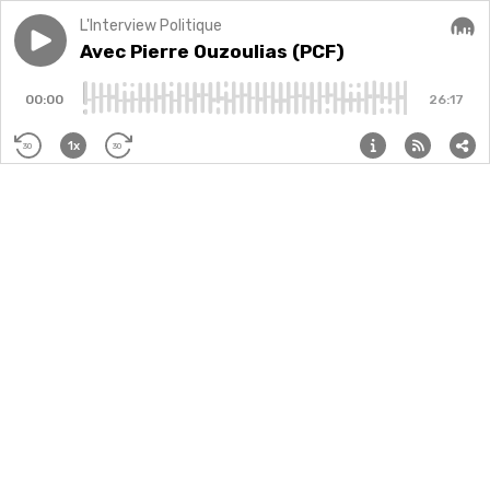
L'Interview Politique
Play episode
Avec Pierre Ouzoulias (PCF)
Avec Pierre Ouzoulias (PCF)
Audi
00:00
26:17
1x
30
30