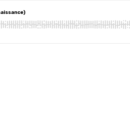
sance)
aissance)