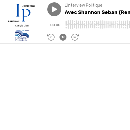
L'Interview Politique
Play episode
Avec Shannon Seban (Renais
Avec Shannon Seban (Ren
00:00
1x
30
30