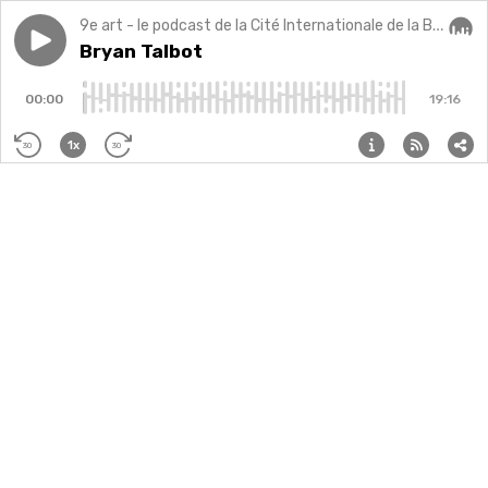
9e art - le podcast de la Cité Internationale de la Bande Dessinée et de l'Image d'Angoulême
Play episode
Bryan Talbot
Bryan Talbot
Audi
00:00
19:16
1x
30
30