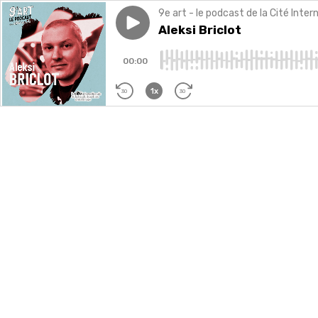
9e art - le podcast de la Cité Inte
Play episode
Aleksi Briclot
Aleksi Briclot
00:00
1x
30
30