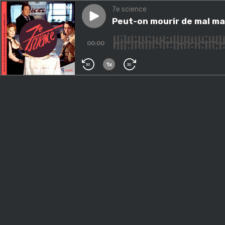
7e science
Play episode
Peut-on mourir de mal mange
Peut-on mourir de mal m
00:00
1x
30
30