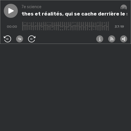
7e science
Play episode
Entre mythes et réalités, qui se cache derrière le scie
Entre mythes et réalités, qui se cache derrière le s
Audi
00:00
37:19
1x
30
30