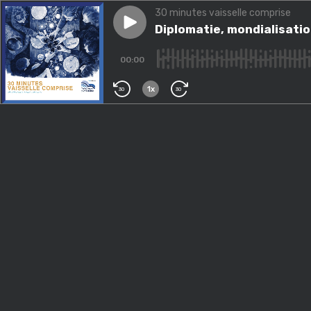
30 minutes vaisselle comprise
Play episode
Diplomatie, mondialisation...
Diplomatie, mondialisatio
00:00
1x
30
30