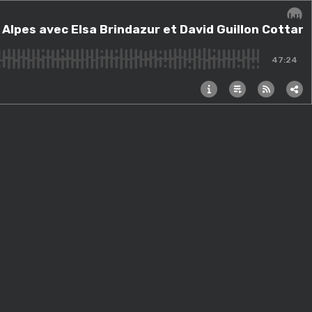
Brindazur et David Guillon Cottard
Alpes avec Elsa Brindazur et David Guillon Cottard
Audi
47:24