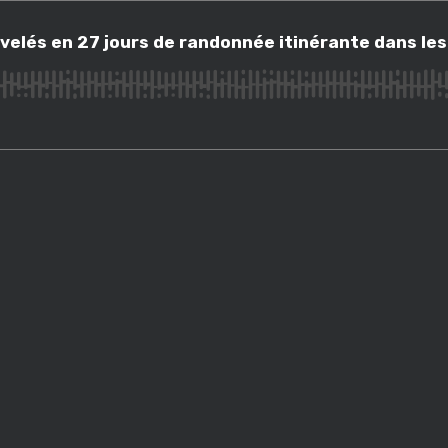
dénivelés en 27 jours de randonnée itinérante dans les Alpes avec Elsa 
elés en 27 jours de randonnée itinérante dans les 