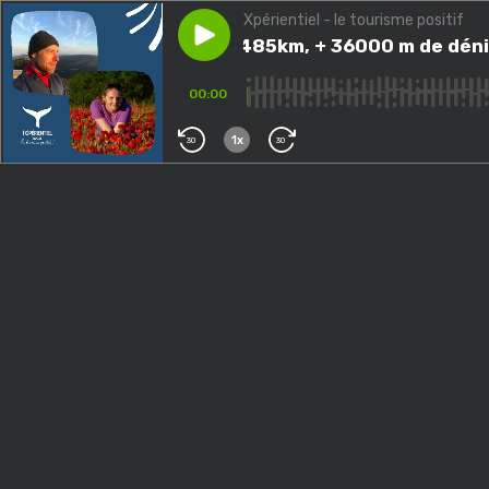
Xpérientiel - le tourisme positif
Play episode
S3E41 - 485km, + 36000 m de 
S3E41 - 485km, + 36000 m de déniv
00:00
1x
30
30