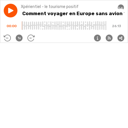
Xpérientiel - le tourisme positif
Play episode
S4E27 - Comment voyager en Europe sans avion ?
S4E27 - Comment voyager en Europe sans avion ?
Audi
00:00
26:13
1x
30
30